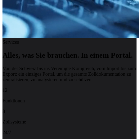
Services
Alles, was Sie brauchen.
In einem Portal.
Von der Schweiz bis ins Vereinigte Königreich, vom Import bis zum
Export: ein einziges Portal, um die gesamte Zolldokumentation zu
zentralisieren, zu analysieren und zu schützen.
12
Funktionen
3
Zollsysteme
24/7