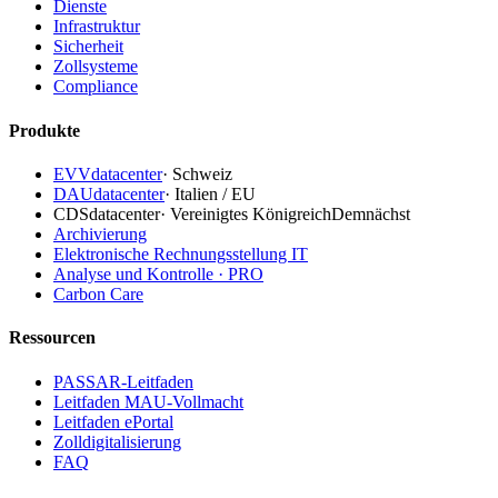
Dienste
Infrastruktur
Sicherheit
Zollsysteme
Compliance
Produkte
EVVdatacenter
·
Schweiz
DAUdatacenter
·
Italien / EU
CDSdatacenter
·
Vereinigtes Königreich
Demnächst
Archivierung
Elektronische Rechnungsstellung IT
Analyse und Kontrolle · PRO
Carbon Care
Ressourcen
PASSAR-Leitfaden
Leitfaden MAU-Vollmacht
Leitfaden ePortal
Zolldigitalisierung
FAQ