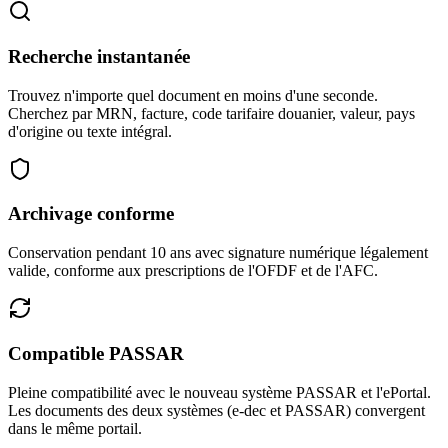
COMMERCIAL
Iota Mam
P2
X2
Offres
Kappa Eng
P2
X2
Recherche instantanée
Lambda & 
FINANCE
P2
X2
Factures
Mu Binett
P2
X2
Trouvez n'importe quel document en moins d'une seconde.
Cherchez par MRN, facture, code tarifaire douanier, valeur, pays
Rapports
Nu Filtraz
P2
X2
d'origine ou texte intégral.
Xi Trento
P2
X2
AVANCÉ
Omicron 
P2
X2
Analyse et contrôle
PRO
Pi Mamm
P2
X2
Archivage conforme
Contrôle qualité
PRO
Rho Nowa
P2
X2
Carbon Care
Conservation pendant 10 ans avec signature numérique légalement
Sigma Che
P2
X2
valide, conforme aux prescriptions de l'OFDF et de l'AFC.
Déconnexion
3'456 déclarations
CHF 131.1M va
Compatible PASSAR
Pleine compatibilité avec le nouveau système PASSAR et l'ePortal.
Les documents des deux systèmes (e-dec et PASSAR) convergent
dans le même portail.