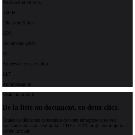
PASSAR et ePortal.
5'000+
Clients en Suisse
10M+
Documents gérés
10
Années de conservation
24/7
Automatisation
Visite du produit
De la liste au document,
en deux clics.
Toutes les décisions de taxation de votre entreprise et de vos
transitaires dans un seul portail. PDF et XML originaux toujours à
portée de main.