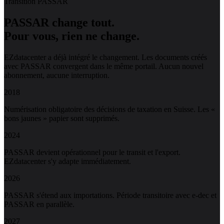
Transition PASSAR
PASSAR change tout.
Pour vous, rien ne change.
EZdatacenter a déjà intégré le changement. Les documents créés
avec PASSAR convergent dans le même portail. Aucun nouvel
abonnement, aucune interruption.
2018
Numérisation obligatoire des décisions de taxation en Suisse. Les «
bons jaunes » papier sont supprimés.
2024
PASSAR devient opérationnel pour le transit et l'export.
EZdatacenter s'y adapte immédiatement.
2026
PASSAR s'étend aux importations. Période transitoire avec e-dec et
PASSAR en parallèle.
2027