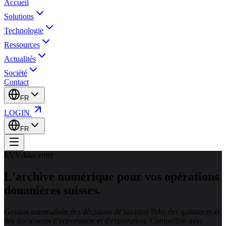
Accueil
Solutions
Technologie
Ressources
Actualités
Société
Contact
FR
LOGIN
FR
EVVdatacenter
L'archive numérique pour vos
opérations
douanières suisses.
Gestion automatisée des décisions de taxation IMe, des quittances et
des documents d'importation et d'exportation. Compatible avec