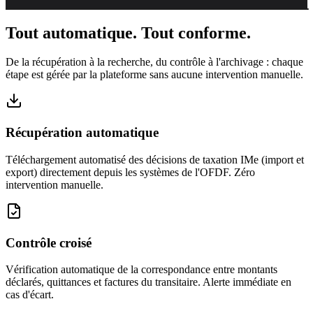
EZdatacenter
Importations
Tout automatique.
Tout conforme.
◆
CUSTOMS OS
De la récupération à la recherche, du contrôle à l'archivage : chaque
Déclarations d'impo
étape est gérée par la plateforme sans aucune intervention manuelle.
Client · transitaire
C
TVA, droits et remboursements
ID: ••••71
✦ ENTERPRISE
Rechercher dossier, décl
Récupération automatique
DOC
EXPÉDITE
VUE D'ENSEMBLE
Téléchargement automatisé des décisions de taxation IMe (import et
Accueil
Mittente 
P2
X2
export) directement depuis les systèmes de l'OFDF. Zéro
Beta Tran
Opérations
P2
X2
intervention manuelle.
Mittente
P2
X2
DOCUMENTS
Delta Gro
P2
X2
Importations
Epsilon 
Contrôle croisé
P2
X2
Exportations
Zeta Medi
P2
X2
Tributs
Vérification automatique de la correspondance entre montants
Eta Pereg
P2
X2
déclarés, quittances et factures du transitaire. Alerte immédiate en
Tous les documents
cas d'écart.
Theta Pr
P2
X2