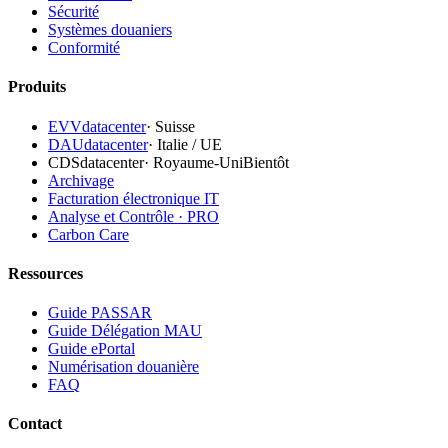
Sécurité
Systèmes douaniers
Conformité
Produits
EVVdatacenter
·
Suisse
DAUdatacenter
·
Italie / UE
CDSdatacenter
·
Royaume-Uni
Bientôt
Archivage
Facturation électronique IT
Analyse et Contrôle · PRO
Carbon Care
Ressources
Guide PASSAR
Guide Délégation MAU
Guide ePortal
Numérisation douanière
FAQ
Contact