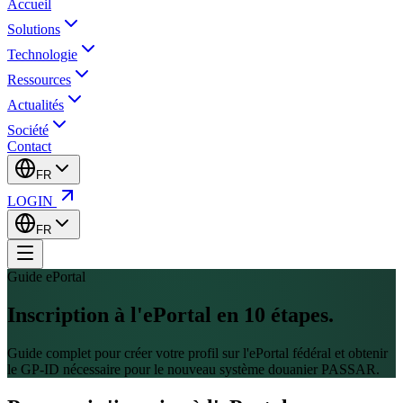
Accueil
Solutions
Technologie
Ressources
Actualités
Société
Contact
FR
LOGIN
FR
Guide ePortal
Inscription à l'ePortal en
10 étapes.
Guide complet pour créer votre profil sur l'ePortal fédéral et obtenir
le GP-ID nécessaire pour le nouveau système douanier PASSAR.