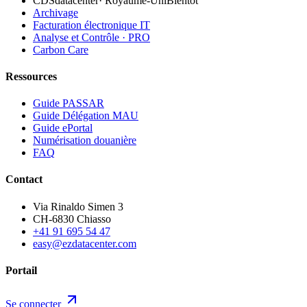
CDSdatacenter
·
Royaume-Uni
Bientôt
Archivage
Facturation électronique IT
Analyse et Contrôle · PRO
Carbon Care
Ressources
Guide PASSAR
Guide Délégation MAU
Guide ePortal
Numérisation douanière
FAQ
Contact
Via Rinaldo Simen 3
CH-6830 Chiasso
+41 91 695 54 47
easy@ezdatacenter.com
Portail
Se connecter