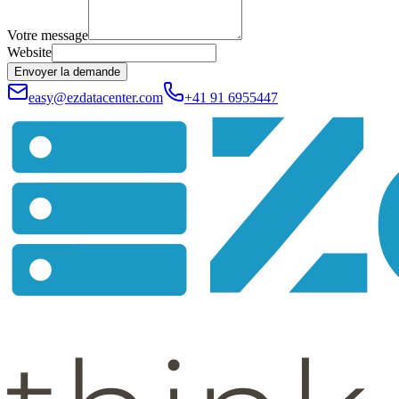
Votre message
Website
Envoyer la demande
easy@ezdatacenter.com
+41 91 6955447