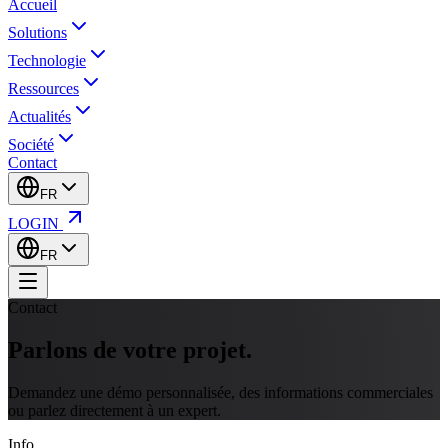
Accueil
Solutions
Technologie
Ressources
Actualités
Société
Contact
FR
LOGIN
FR
Contact
Parlons de
votre projet.
Demandez une démo personnalisée, des informations commerciales
ou parlez directement à un expert.
Info