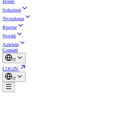
Home
Soluzioni
Tecnologia
Risorse
Novità
Azienda
Contatti
IT
LOGIN
IT
15/04/26
GBP 78'340.20
UK
Import Decl.
25ITVNJNTC5TET
15/04/26
CHF 32'180.00
CH
Distinta Trib.
25CHNFLDBRH4DK