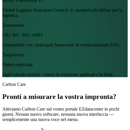
GLEC Framework v3
Global Logistics Emissions Council, lo standard più diffuso per la
logistica.
Tassonomia
GRI 305 · ISO 14083
Compatibile con i principali framework di rendicontazione ESG.
Trasparenza
Fattori esplicitati
Ogni calcolo include i fattori di emissione applicati e la fonte.
Carbon Care
Pronti a misurare la vostra impronta?
Attiviamo Carbon Care sul vostro portale EZdatacenter in pochi
giorni. Nessun nuovo software, nessuna nuova interfaccia —
semplicemente una nuova voce nel menu.