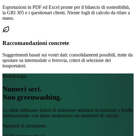
Esportazioni in PDF ed Excel pronte per il bilancio di sostenibilità,
Spedizioni recenti
la GRI 305 e i questionari clienti. Niente fogli di calcolo da rifare a
mano.
ID
CC-24018
Raccomandazioni concrete
CC-24019
Suggerimenti basati sui vostri dati: consolidamenti possibili, tratte da
CC-24020
spostare su intermodale o ferrovia, criteri di selezione dei
trasportatori.
CC-24021
Metodologia
CC-24022
Numeri seri.
CC-24023
Non greenwashing.
Esci
Le stime utilizzano fattori di emissione standard riconosciuti a livello
internazionale, con piena trasparenza sui parametri di calcolo.
Standard di riferimento