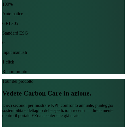
100%
Automatico
GRI 305
Standard ESG
0
Input manuali
1 click
Report pronto
Tour del prodotto
Vedete Carbon Care
in azione.
Dieci secondi per mostrare KPI, confronto annuale, punteggio
sostenibilità e dettaglio delle spedizioni recenti — direttamente
dentro il portale EZdatacenter che già usate.