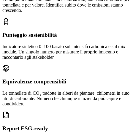
tonnellata e per valore. Identifica subito dove le emissioni stanno
60
Analisi e Controllo
crescendo.
Controllo Qualità
30
Carbon Care
Punteggio sostenibilità
Integrazioni
0
Indicatore sintetico 0–100 basato sull'intensità carbonica e sul mix
SISTEMA
modale. Un singolo numero per misurare il proprio impegno e
Abbonamento
raccontarlo agli stakeholder.
Supporto
Impostazioni
Equivalenze comprensibili
Le tonnellate di CO₂ tradotte in alberi da piantare, chilometri in auto,
litri di carburante. Numeri che chiunque in azienda può capire e
condividere.
Basato 
Report ESG-ready