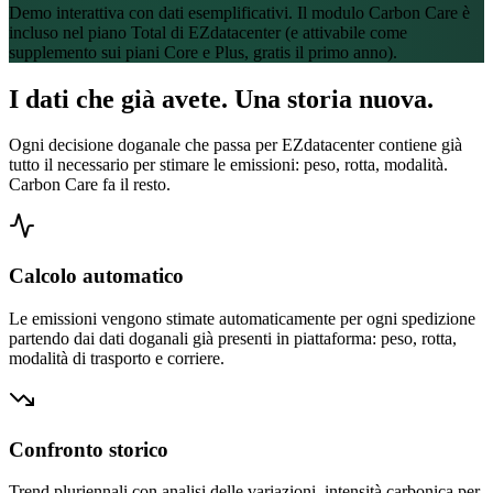
Demo interattiva con dati esemplificativi. Il modulo Carbon Care è
EZdatacenter
Carbon Care
◆
CUSTOMS OS
incluso nel piano Total di EZdatacenter (e attivabile come
supplemento sui piani Core e Plus, gratis il primo anno).
Cliente · spedizioniere
I dati che già avete.
Una storia nuova.
C
Carbon Ca
ID: ••••71
Impronta carbonica 
✦ ENTERPRISE
Ogni decisione doganale che passa per EZdatacenter contiene già
tutto il necessario per stimare le emissioni: peso, rotta, modalità.
142.6
Carbon Care fa il resto.
Offerte
t
FINANZA
CO₂ totale stimata
Fatture
Calcolo automatico
Carrier A ·····
···
Le emissioni vengono stimate automaticamente per ogni spedizione
Carrier B ·····
Confronto Annuale 
partendo dai dati doganali già presenti in piattaforma: peso, rotta,
Carrier C ·····
modalità di trasporto e corriere.
Carrier D ·····
120
+ Aggiungi altro
Rapporti
Confronto storico
90
AVANZATO
Trend pluriennali con analisi delle variazioni, intensità carbonica per