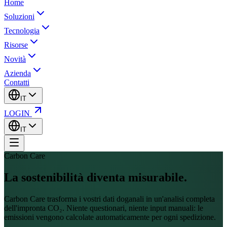
Home
Soluzioni
Tecnologia
Risorse
Novità
Azienda
Contatti
IT
LOGIN
IT
Carbon Care
La sostenibilità diventa
misurabile.
Carbon Care trasforma i vostri dati doganali in un'analisi completa
dell'impronta CO₂. Niente questionari, niente input manuali: le
emissioni vengono calcolate automaticamente per ogni spedizione.