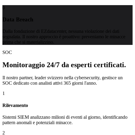
0
Data Breach
Dalla fondazione di EZdatacenter, nessuna violazione dei dati
segnalata. Il nostro approccio è proattivo: preveniamo le minacce
prima che si materializzino.
SOC
Monitoraggio 24/7 da esperti certificati.
Il nostro partner, leader svizzero nella cybersecurity, gestisce un
SOC dedicato con analisti attivi 365 giorni l'anno.
1
Rilevamento
Sistemi SIEM analizzano milioni di eventi al giorno, identificando
pattern anomali e potenziali minacce.
2