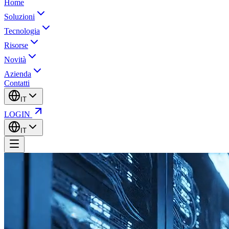
Home
Soluzioni
Tecnologia
Risorse
Novità
Azienda
Contatti
IT
LOGIN
IT