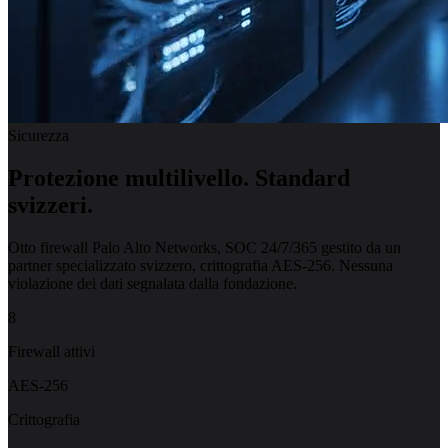
Sicurezza
Protezione multilivello.
Standard
svizzeri.
Otto firewall Palo Alto Networks, SOC 24/7/365 gestito da un
partner specializzato svizzero, crittografia AES-256. Nessuna
violazione dei dati segnalata dalla fondazione.
8
Firewall attivi
AES-256
Crittografia