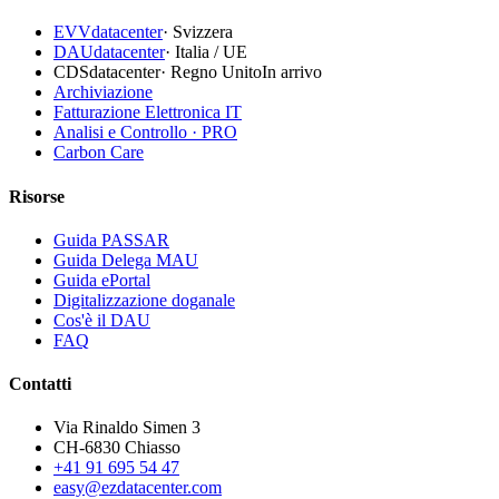
EVVdatacenter
·
Svizzera
DAUdatacenter
·
Italia / UE
CDSdatacenter
·
Regno Unito
In arrivo
Archiviazione
Fatturazione Elettronica IT
Analisi e Controllo · PRO
Carbon Care
Risorse
Guida PASSAR
Guida Delega MAU
Guida ePortal
Digitalizzazione doganale
Cos'è il DAU
FAQ
Contatti
Via Rinaldo Simen 3
CH-6830 Chiasso
+41 91 695 54 47
easy@ezdatacenter.com