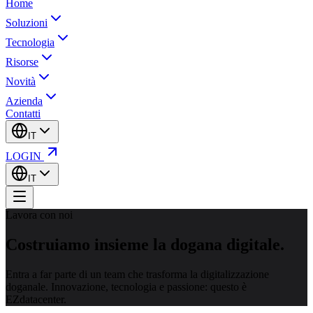
Home
Soluzioni
Tecnologia
Risorse
Novità
Azienda
Contatti
IT
LOGIN
IT
Lavora con noi
Costruiamo insieme la
dogana digitale.
Entra a far parte di un team che trasforma la digitalizzazione
doganale. Innovazione, tecnologia e passione: questo è
EZdatacenter.