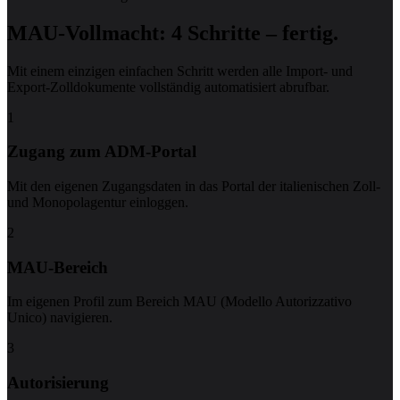
MAU-Vollmacht: 4 Schritte – fertig.
Mit einem einzigen einfachen Schritt werden alle Import- und
Export-Zolldokumente vollständig automatisiert abrufbar.
1
Zugang zum ADM-Portal
Mit den eigenen Zugangsdaten in das Portal der italienischen Zoll-
und Monopolagentur einloggen.
2
MAU-Bereich
Im eigenen Profil zum Bereich MAU (Modello Autorizzativo
Unico) navigieren.
3
Autorisierung