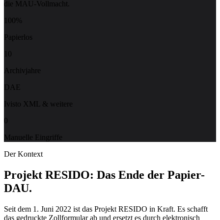
die MAU-Vollmacht.
100%
Papierlos
10
Archivjahre
DAE
Ivisto XML & weitere
0
Manuelle Eingriffe
Der Kontext
Projekt RESIDO: Das Ende der Papier-
DAU.
Seit dem 1. Juni 2022 ist das Projekt RESIDO in Kraft. Es schafft
das gedruckte Zollformular ab und ersetzt es durch elektronisch