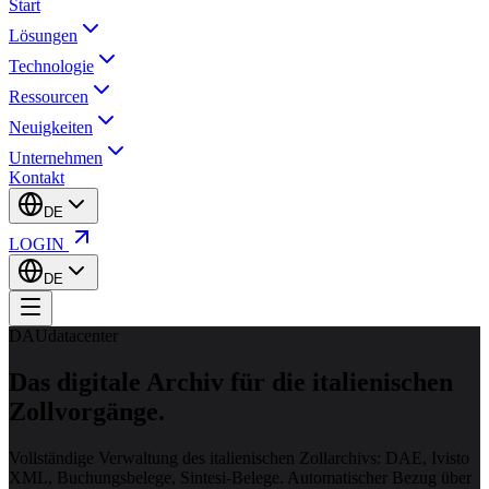
Start
Lösungen
Technologie
Ressourcen
Neuigkeiten
Unternehmen
Kontakt
DE
LOGIN
DE
DAUdatacenter
Das digitale Archiv für die
italienischen
Zollvorgänge.
Vollständige Verwaltung des italienischen Zollarchivs: DAE, Ivisto
XML, Buchungsbelege, Sintesi-Belege. Automatischer Bezug über