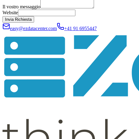
Il vostro messaggio
Website
Invia Richiesta
easy@ezdatacenter.com
+41 91 6955447