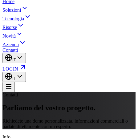
Home
Soluzioni
Tecnologia
Risorse
Novità
Azienda
Contatti
IT
LOGIN
IT
Contatti
Parliamo del
vostro progetto.
Richiedete una demo personalizzata, informazioni commerciali o
parlate direttamente con un esperto.
Info