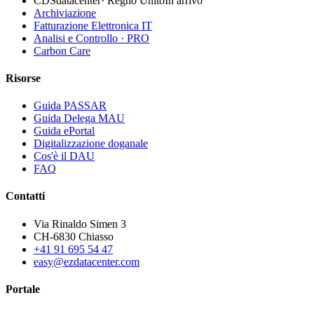
CDSdatacenter
·
Regno Unito
In arrivo
Archiviazione
Fatturazione Elettronica IT
Analisi e Controllo · PRO
Carbon Care
Risorse
Guida PASSAR
Guida Delega MAU
Guida ePortal
Digitalizzazione doganale
Cos'è il DAU
FAQ
Contatti
Via Rinaldo Simen 3
CH-6830 Chiasso
+41 91 695 54 47
easy@ezdatacenter.com
Portale