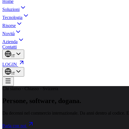
Home
Soluzioni
Tecnologia
Risorse
Novità
Azienda
Contatti
IT
LOGIN
IT
Chi siamo · Chiasso · Svizzera
Persone, software,
dogana.
Da decenni nel commercio internazionale. Da anni dentro al codice. EZd
Parla con noi