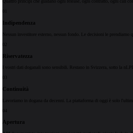
Quattro principi che guidano ogni release, ogni contratto, ogni call con
0
1
Indipendenza
Nessun investitore esterno, nessun fondo. Le decisioni le prendiamo qui
0
2
Riservatezza
I vostri dati doganali sono sensibili. Restano in Svizzera, sotto la nLPD
0
3
Continuità
Lavoriamo in dogana da decenni. La piattaforma di oggi è solo l'ulti
0
4
Apertura