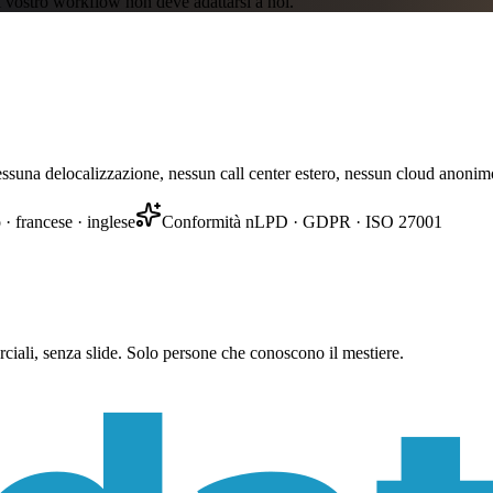
Il vostro workflow non deve adattarsi a noi.
essuna delocalizzazione, nessun call center estero, nessun cloud anonim
 · francese · inglese
Conformità nLPD · GDPR · ISO 27001
iali, senza slide. Solo persone che conoscono il mestiere.