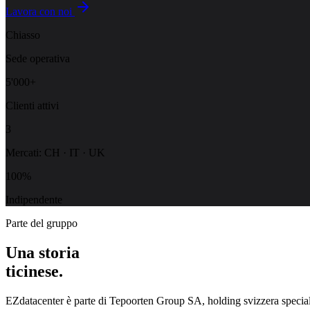
Lavora con noi
Chiasso
Sede operativa
5'000+
Clienti attivi
3
Mercati: CH · IT · UK
100%
Indipendente
Parte del gruppo
Una storia
ticinese.
EZdatacenter è parte di
Tepoorten Group SA
, holding svizzera specia