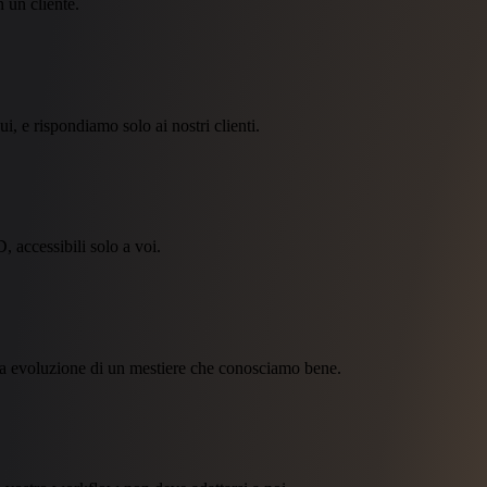
 un cliente.
, e rispondiamo solo ai nostri clienti.
, accessibili solo a voi.
ma evoluzione di un mestiere che conosciamo bene.