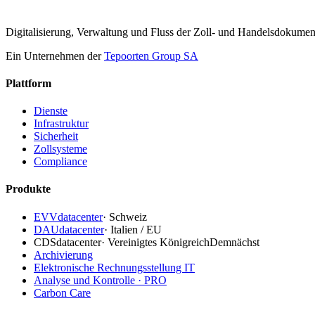
Digitalisierung, Verwaltung und Fluss der Zoll- und Handelsdokume
Ein Unternehmen der
Tepoorten Group SA
Plattform
Dienste
Infrastruktur
Sicherheit
Zollsysteme
Compliance
Produkte
EVVdatacenter
·
Schweiz
DAUdatacenter
·
Italien / EU
CDSdatacenter
·
Vereinigtes Königreich
Demnächst
Archivierung
Elektronische Rechnungsstellung IT
Analyse und Kontrolle · PRO
Carbon Care