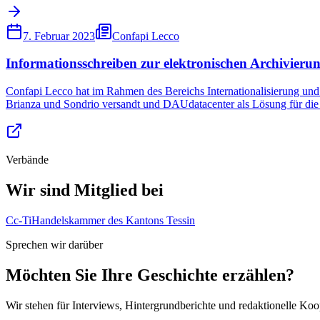
7. Februar 2023
Confapi Lecco
Informationsschreiben zur elektronischen Archivie
Confapi Lecco hat im Rahmen des Bereichs Internationalisierung un
Brianza und Sondrio versandt und DAUdatacenter als Lösung für die
Verbände
Wir sind Mitglied bei
Cc-Ti
Handelskammer des Kantons Tessin
Sprechen wir darüber
Möchten Sie Ihre Geschichte erzählen?
Wir stehen für Interviews, Hintergrundberichte und redaktionelle Ko