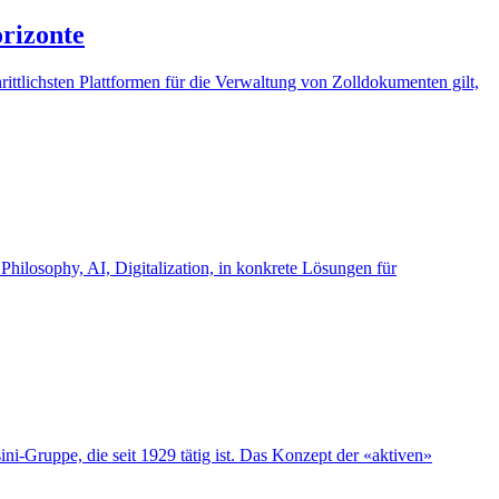
orizonte
hrittlichsten Plattformen für die Verwaltung von Zolldokumenten gilt,
 Philosophy, AI, Digitalization, in konkrete Lösungen für
ni-Gruppe, die seit 1929 tätig ist. Das Konzept der «aktiven»