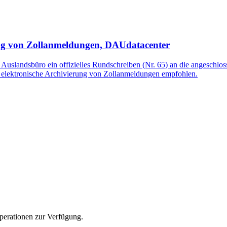
rung von Zollanmeldungen, DAUdatacenter
d Auslandsbüro ein offizielles Rundschreiben (Nr. 65) an die angesc
 elektronische Archivierung von Zollanmeldungen empfohlen.
operationen zur Verfügung.