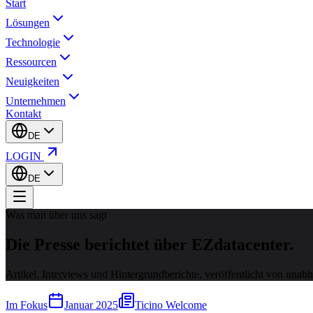
Start
Lösungen
Technologie
Ressourcen
Neuigkeiten
Unternehmen
Kontakt
DE
LOGIN
DE
Was man über uns sagt
Die Presse berichtet über
EZdatacenter.
Artikel, Interviews und Hintergrundberichte, veröffentlicht von unab
Im Fokus
Januar 2025
Ticino Welcome