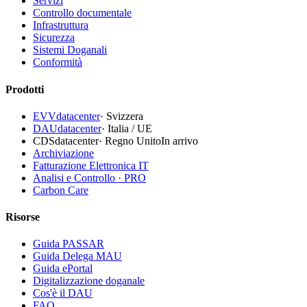
Servizi
Controllo documentale
Infrastruttura
Sicurezza
Sistemi Doganali
Conformità
Prodotti
EVVdatacenter
·
Svizzera
DAUdatacenter
·
Italia / UE
CDSdatacenter
·
Regno Unito
In arrivo
Archiviazione
Fatturazione Elettronica IT
Analisi e Controllo · PRO
Carbon Care
Risorse
Guida PASSAR
Guida Delega MAU
Guida ePortal
Digitalizzazione doganale
Cos'è il DAU
FAQ