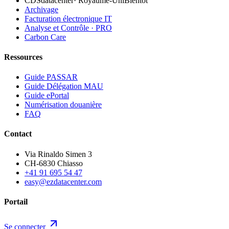
CDSdatacenter
·
Royaume-Uni
Bientôt
Archivage
Facturation électronique IT
Analyse et Contrôle · PRO
Carbon Care
Ressources
Guide PASSAR
Guide Délégation MAU
Guide ePortal
Numérisation douanière
FAQ
Contact
Via Rinaldo Simen 3
CH-6830 Chiasso
+41 91 695 54 47
easy@ezdatacenter.com
Portail
Se connecter