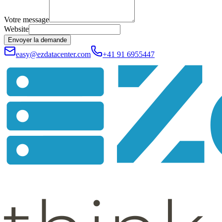
Votre message
Website
Envoyer la demande
easy@ezdatacenter.com
+41 91 6955447