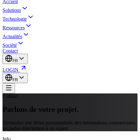
Accueil
Solutions
Technologie
Ressources
Actualités
Société
Contact
FR
LOGIN
FR
Contact
Parlons de
votre projet.
Demandez une démo personnalisée, des informations commerciales
ou parlez directement à un expert.
Info